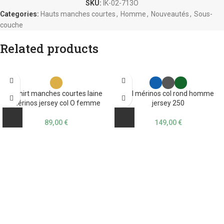
SKU:
IK-02-713O
Categories:
Hauts manches courtes
,
Homme
,
Nouveautés
,
Sous-
couche
Related products
T-shirt manches courtes laine
Pull mérinos col rond homme
mérinos jersey col O femme
jersey 250
89,00
€
149,00
€