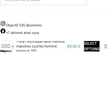
Objectif 500 abonnées
+1 abonné avec vous
T-shirt technique laine mérinos
SELECT
89,00
€
manches courtes homme
OPTIONS
Interlock 200
Shop
Wishlist
My account