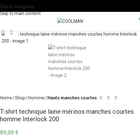
COOLMAN® | LES JOURS EXTRA : -30% avec le code EXTRA30
Skip to navigation
Skip to main content
Click to enlarge
Home
/
Shop
/
Homme
/
Hauts manches courtes
T-shirt technique laine mérinos manches courtes
homme Interlock 200
89,00
€