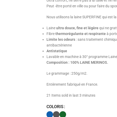
Ultra confort, ne serre pas à la taille et ne
Peut -être porté en ville ou pour faire du sp
Nous utilisons la laine SUPERFINE qui est la
Laine
ultra douce, fine et légère
qui ne grat
Fibre
thermorégulante et respirante
à port
Limite les odeurs
: sans traitement chimique
antibactérienne
Antistatique
Lavable en machine à 30° programme Laine
Composition : 100% LAINE MERINOS.
Le grammage : 250g/m2.
Entièrement fabriqué en France.
21
Items sold in last 3 minutes
COLORIS