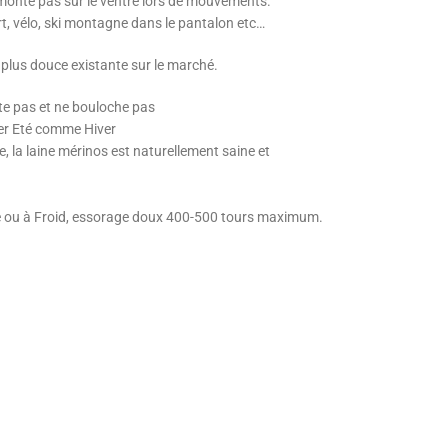
 remonte pas sur le ventre lors de mouvements.
ort, vélo, ski montagne dans le pantalon etc…
 plus douce existante sur le marché.
te pas et ne bouloche pas
er Eté comme Hiver
, la laine mérinos est naturellement saine et
 ou à Froid, essorage doux 400-500 tours maximum.