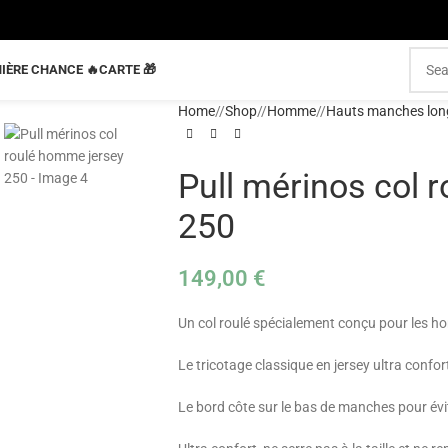
IÈRE CHANCE 🔥
CARTE 🎁
Home
/
Shop
/
Homme
/
Hauts manches lon
Pull mérinos col 
250
149,00
€
Un col roulé spécialement conçu pour les 
Le tricotage classique en jersey ultra confor
Le bord côte sur le bas de manches pour évi