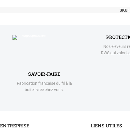
SKU:
PROTECT
Nos éleveurs r
RWS qui valorise
SAVOIR-FAIRE
Fabrication française du fil à la
boite livrée chez vous.
ENTREPRISE
LIENS UTILES