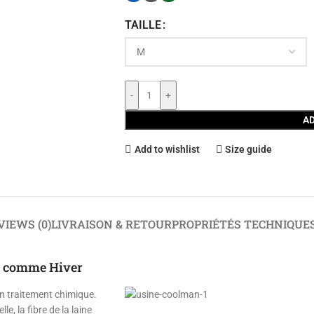
TAILLE
-
+
AD
Add to wishlist
Size guide
VIEWS (0)
LIVRAISON & RETOUR
PROPRIÉTÉS TECHNIQUE
té comme Hiver
un traitement chimique.
e, la fibre de la laine