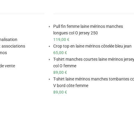
Pull fin femme laine mérinos manches
longues col O jersey 250
nalisation
119,00
€
t associations
Crop top en laine mérinos côtelée bleu jean
inos
65,00
€
T-shirt manches courtes laine mérinos jerse
de vente
col O femme
89,00
€
T-shirt laine mérinos manches tombantes co
V bord côte femme
89,00
€