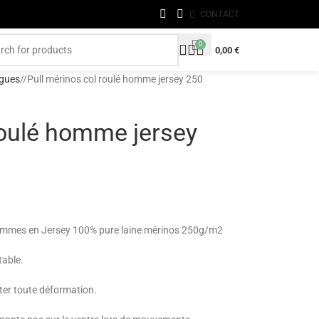
CONTACT
0
0,00
€
gues
/
Pull mérinos col roulé homme jersey 250
roulé homme jersey
hommes en Jersey 100% pure laine mérinos 250g/m2
table.
ter toute déformation.