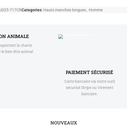
J025-717CR
Categories:
Hauts manches longues
,
Homme
ION ANIMALE
espectent la charte
 le bien être animal.
PAIEMENT SÉCURISÉ
Carte bancaire via notre outil
sécurisé Stripe ou Virement
bancaire.
NOUVEAUX