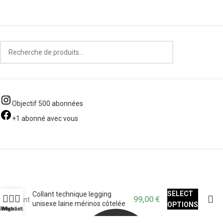
Objectif 500 abonnées
+1 abonné avec vous
SELECT
Collant technique legging
99,00
€
unisexe laine mérinos côtelée
OPTIONS
Shop
Wishlist
My account