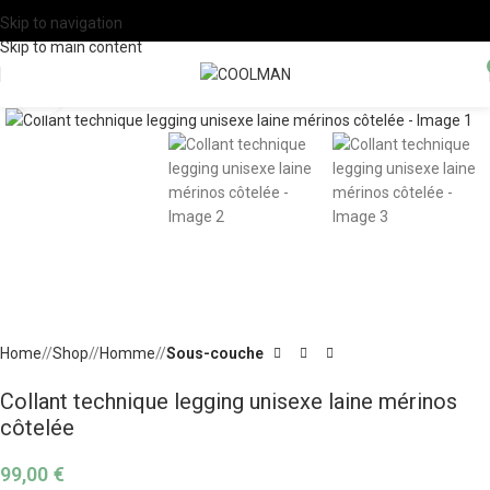
COOLMAN® | LES JOURS EXTRA : -30% avec le code EXTRA30
Skip to navigation
Skip to main content
Click to enlarge
Home
/
Shop
/
Homme
/
Sous-couche
Collant technique legging unisexe laine mérinos
côtelée
99,00
€