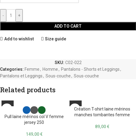
-
+
ADD TO CART
Add to wishlist
Size guide
SKU:
C02-022
Categories:
Femme
,
Homme
,
Pantalons - Shorts et Leggings
,
Pantalons et Leggings
,
Sous-couche
,
Sous-couche
Related products
Création T-shirt laine mérinos
manches tombantes femme
Pull laine mérinos col V femme
jersey 250
89,00
€
149,00
€