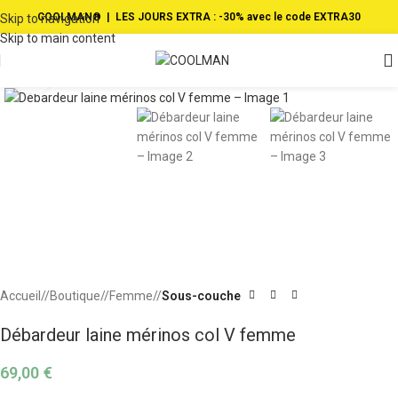
COOLMAN® | LES JOURS EXTRA : -30% avec le code EXTRA30
Skip to navigation
Skip to main content
cliquer pour agrandir
Accueil
/
Boutique
/
Femme
/
Sous-couche
Débardeur laine mérinos col V femme
69,00
€