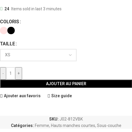
24
Items sold in last 3 minutes
COLORIS
TAILLE
-
+
AJOUTER AU PANIER
Ajouter aux favoris
Size guide
SKU:
J02-812VBK
Catégories:
Femme
,
Hauts manches courtes
,
Sous-couche